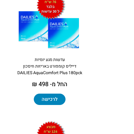
עדשות מגע יומיות
דייליס קומפורט באריזות חיסכון
DAILIES AquaComfort Plus 180pck
החל מ- 498 ₪
×
×
×
×
×
×
×
×
×
×
×
לרכישה