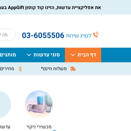
ציית עדשות, הזינו קוד קופון AppGift בעמוד התשלום, וקבלו הנחה מיידית על ההזמנה
roducts
03-6055506
לנציג שירות
search
דף הבית
סוגי עדשות
מותגים
משלוח חינם*
מחירים 
מכשירי ניקוי
עדשות