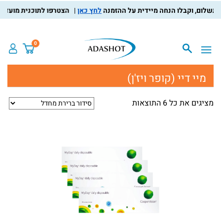
לחץ כאן
הצטרפו לתוכנית מועדון הלק
0
מיי דיי (קופר ויז'ן)
מציגים את כל ⁦6⁩ התוצאות