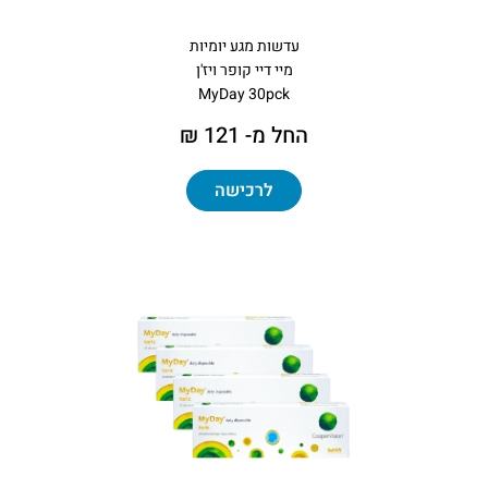
עדשות מגע יומיות
מיי דיי קופר ויז'ן
MyDay 30pck
החל מ- 121 ₪
לרכישה