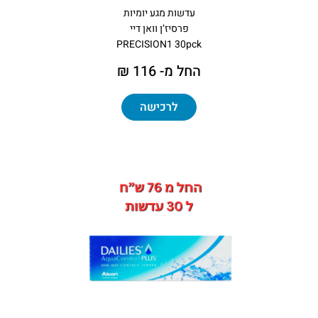
עדשות מגע יומיות
פרסיז’ן וואן דיי
PRECISION1 30pck
החל מ- 116 ₪
לרכישה