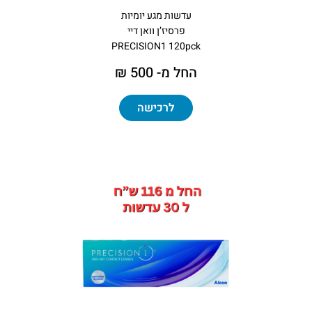
עדשות מגע יומיות
פרסיז’ן וואן דיי
PRECISION1 120pck
החל מ- 500 ₪
לרכישה