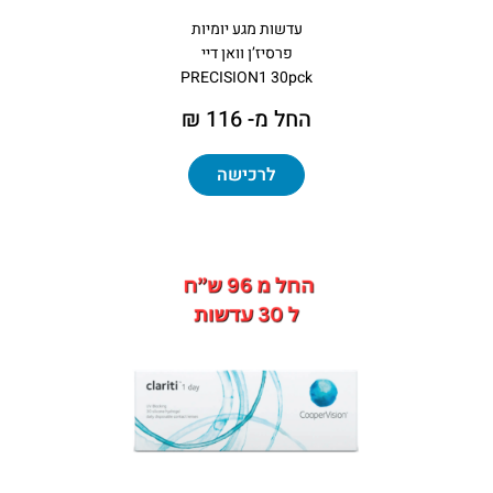
עדשות מגע יומיות
פרסיז’ן וואן דיי
PRECISION1 30pck
החל מ- 116 ₪
לרכישה