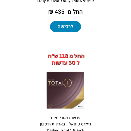
1Day Acuvue Oasys MAX 90Pck
החל מ- 435 ₪
לרכישה
עדשות מגע יומיות
דייליס טוטאל 1 באריזות חיסכון
Dailies Total 1 90pck