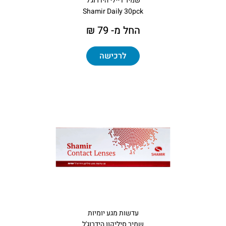
שמיר דיילי הידרוג'ל
Shamir Daily 30pck
החל מ- 79 ₪
לרכישה
עדשות מגע יומיות
שמיר סיליקון הידרוג'ל