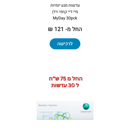
עדשות מגע יומיות
מיי דיי קופר ויז'ן
MyDay 30pck
החל מ- 121 ₪
לרכישה