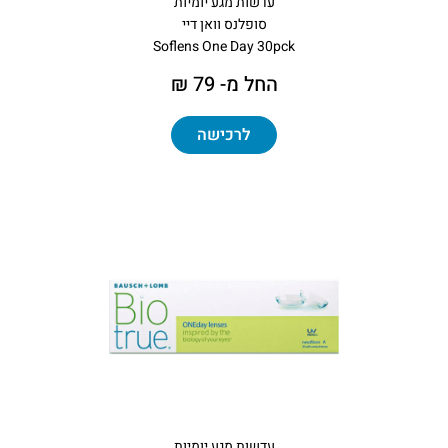
עדשות מגע יומיות
סופלנס וואן דיי
Soflens One Day 30pck
החל מ- 79 ₪
לרכישה
עדשות מגע יומיות