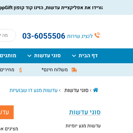
הורידו את אפליקציית עדשות, הזינו קוד קופון AppGift בעמוד התשלום, וקבלו הנחה מיידית על ההזמנה
roducts
03-6055506
לנציג שירות
search
דף הבית
סוגי עדשות
מותגים
משלוח חינם*
מחירים 
סוגי עדשות
עדשות מגע דו שבועיות
סוגי עדשות
עדשו
עדשות מגע יומיות
מציגים את כל ⁦6⁩