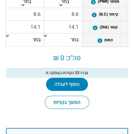
בחר
בחר
מספר (PWR)
קימור (B.C)
קוטר (DIA)
כמות
סה"כ:
0 ₪
צברו
33
נקודות בעסקה זו
הוסף לעגלה
המשך בקניות