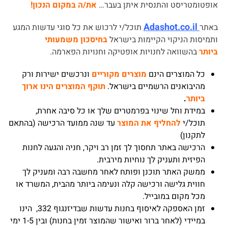
אופטומטריסט והתנסית איתן בעבר…
את/ה במקום הנכון!
Adashot.co.il
באתר
תוכל/י לרכוש את כל סוגי עדשות המגע
ותמיסות הניקוי הקיימות בישראל
בחיסכון משמעותי
ביותר
בהשוואה לחנויות אופטיקה וחנויות הפארמה.
כל המוצרים הינם
מוצרים מקוריים
ונרכשים ישירות ורק
מהיבואנים הרשמיים בישראל.
תוקף המוצרים הינו ארוך
ביותר
.
במידת וחל שינוי בפרמטרים שלך או כל סיבה אחרת,
תוכל/י
להחליף את המוצר
עד שנה ממועד הרכישה (בהתאם
לתקנון)
הרכישה באתר תחסוך לך זמן רב ויקר, חניה והגעה לחנות
הפיזית ותעניק לך נוחיות מירבית.
ממשק האתר תוכנן ופותח לאחר מחשבה רבה ומעניק לך
חווית גלישה ורכישה קלה ונעימה ביותר מהבית, המשרד או
מכל מקום במובייל.
זמן האספקה לאיסוף בחנות עדשות שבדיזנגוף 332, הינו
במיידי (לאחר ברור ואישור שהמוצר זמין בחנות) ובין 1-5 ימי