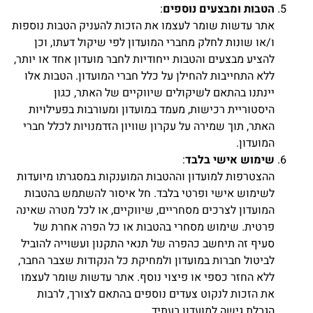
הטבות ומבצעים נוספים
:
אתר עדשות שומר לעצמו את הזכות להעניק הטבות נוספות
ו/או שונות לחלק מחברי המועדון לפי שיקול דעתו, וכן
להציע מבצעים והטבות ייחודיות לחבר מועדון אחד או יותר,
ללא התחייבות להחילן על כלל חברי המועדון. הטבות אלו
יינתנו בהתאם לשיקולים שיווקיים של האתר, כגון
היסטוריית רכישות, מעמד במועדון ומעורבות בפעילויות
האתר, תוך שמירה על עקרון שוויון הזדמנויות לכלל חברי
המועדון.
שימוש אישי בלבד
:
ההצטרפות למועדון וההטבות המוענקות במסגרתו מיועדות
לשימוש אישי ופרטי בלבד. חל איסור להשתמש בהטבות
המועדון לצרכים מסחריים, שיווקיים, או לכל מטרה שאינה
פרטית. שימוש מסחרי בהטבות או כל הפרה אחרת של
סעיף זה תיחשב כהפרה של תנאי התקנון ועשוייה להוביל
לביטול חברות במועדון ולמחיקת כל הנקודות שצבר החבר,
ללא החזר כספי או פיצוי נוסף. אתר עדשות שומר לעצמו
את הזכות לנקוט צעדים נוספים בהתאם לצורך, לרבות
הגבלת גישה למועדון בעתיד.