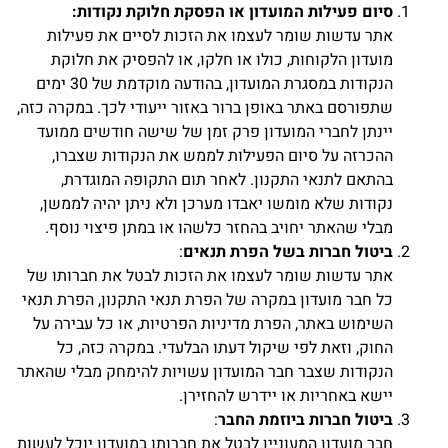
סיום פעילות המועדון או הפסקת חלוקת נקודות
:
אתר עדשות שומר לעצמו את הזכות לסיים את פעילות
מועדון הלקוחות, כולו או חלקו, או להפסיק את חלוקת
הנקודות במסגרת המועדון, בהודעה מוקדמת של 30 ימים
שתפורסם באתר באופן ברור באזור ייעודי לכך. במקרה כזה,
יינתן לחברי המועדון פרק זמן של שישה חודשים ממועד
ההכרזה על סיום הפעילות לממש את הנקודות שצברו,
בהתאם לתנאי התקנון. לאחר תום התקופה המוגדרת,
נקודות שלא מומשו יאבדו מערכן ולא ניתן יהיה לממשן,
מבלי שהאתר יחויב בהחזר כלשהו או במתן פיצוי נוסף.
ביטול חברות בשל הפרת תנאים
:
אתר עדשות שומר לעצמו את הזכות לבטל את חברותו של
כל חבר מועדון במקרה של הפרת תנאי התקנון, הפרת תנאי
השימוש באתר, הפרת מדיניות הפרטיות, או כל עבירה על
החוק, וזאת לפי שיקול דעתו הבלעדי. במקרה כזה, כל
הנקודות שצבר חבר המועדון עשויות להימחק מבלי שהאתר
יישא באחריות או יידרש להחזירן.
ביטול חברות ביוזמת החבר
:
חבר מועדון המעוניין לבטל את חברותו במועדון יוכל לעשות