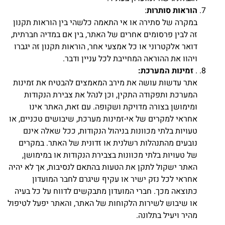
הוראות סותרות
:
במקרה של סתירה או אי התאמה כלשהי בין הוראות תקנון
זה לבין פרסומים אחרים של האתר, בין אם במדיה חברתית,
דואר אלקטרוני או כל אמצעי אחר, הוראות תקנון זה יגברו
ויהוו את ההוראה המחייבת לכל עניין ודבר.
.
זמינות המערכת:
אתר עדשות עושה את מירב המאמצים להבטיח את זמינות
המערכת ותפקודה התקין, וכן לנהל את צבירת הנקודות
ומימושן בצורה מדויקת ושקופה. עם זאת, האתר אינו
אחראי למקרים של אי-זמינות מערכת, שיבושים טכניים, או
טעויות בלתי מכוונות בניהול הנקודות, ככל שאלה אינם
נובעים מהתנהלות רשלנית או זדונית של האתר. במקרים
של טעויות בלתי מכוונות בצבירת הנקודות או במימושן,
האתר ישקול לתקן את הטעות בהתאם לנסיבות, אך לא יהיה
אחראי לכל נזק ישיר או עקיף שיגרם לחבר המועדון
כתוצאה מכך. חברי המועדון מתבקשים לדווח על כל בעיה
או שיבוש לשירות הלקוחות של האתר, והאתר יפעל לטיפול
מהיר ויעיל בתלונה.