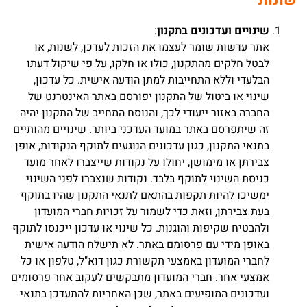
שונות
שינויים ועדכונים בתקנון
:
אתר עדשות שומר לעצמו את הזכות לעדכן, לשנות, או
לבטל חלקים מהתקנון, כולו או חלקו, על פי שיקול דעתו
הבלעדי וללא התחייבות למתן הודעה אישית. כל עדכון,
שינוי או ביטול של התקנון יפורסם באתר האינטרנט של
החברה באזור ייעודי לכך, והנוסח המחייב של התקנון יהיה
זה שיתפרסם באתר במועד העדכני ביותר. שינויים מהותיים
בתנאי התקנון, כגון עדכונים הנוגעים לתוקף הנקודות, אופן
צבירתן או מימושן, יחולו על נקודות שייצברו לאחר מועד
כניסת השינוי לתוקף בלבד. נקודות שנצברו לפני השינוי
ימשיכו להיות תקפות בהתאם לתנאי התקנון שהיו בתוקף
בעת צבירתן, וזאת כדי לשמור על זכויות חברי המועדון
ולהבטיח שקיפות והוגנות. כל שינוי או עדכון ייכנסו לתוקף
באופן מידי עם פרסומם באתר. לא תישלח הודעה אישית
לחברי המועדון באמצעי תקשורת כגון דוא"ל, טלפון או כל
אמצעי אחר. חברי המועדון מתבקשים לעקוב אחר פרסומים
ועדכונים המופיעים באתר, שכן האחריות להתעדכן בתנאי