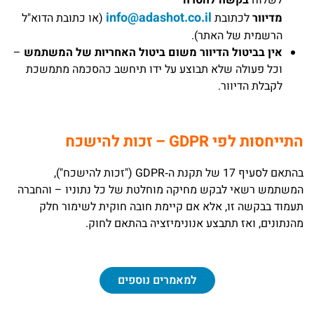
לשלוח
בקשה להסרה
info@adashot.co.il
מדיוור
לכתובת
(או כתובת הדוא"ל
הרשמית של האתר).
אין בביטול הדיוור משום ביטול האחריות של המשתמש
–
וכל פעולה שלא תבוצע על ידו תיחשב כהסכמה מתמשכת
לקבלת הדיוור.
התייחסות לפי GDPR – זכות להישכח
בהתאם לסעיף 17 של תקנת ה‑GDPR ("זכות להישכח"),
המשתמש רשאי לבקש מחיקה מוחלטת של כל נתוניו – והחברה
תעמוד בבקשה זו, אלא אם קיימת חובה חוקית לשימור חלק
מהנתונים, ואז תתבצע אנונימיזציה בהתאם לחוק.
למאמרים נוספים