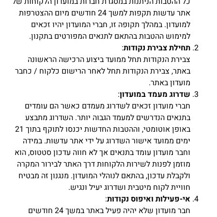
כל ההטבות הניתנות במסגרת חברות במועדון הלקוחות של
אתר עדשות תקפות למשך 24 חודשים מיום ההצטרפות
למועדון. במהלך תקופה זו, חברי המועדון יהיו זכאים
למימוש ההטבות בהתאם לתנאים המפורטים בתקנון.
תחילת צבירת נקודות
:
צבירת הנקודות תחל ממועד ביצוע הרכישה הראשונה
באתר, צבירת הנקודות תחל לאחר הרישום כלקוח / כחבר
מועדון באתר.
שדרוג מעמד במועדון
:
חברי מועדון זכאים לשדרוג מעמדם כאשר הם עומדים
בתנאים הנדרשים למעמד הגבוה יותר. השדרוג מתבצע
באופן אוטומטי, וההטבות החדשות יכנסו לתוקף בתוך 21
ימים ממועד אישור השדרוג על ידי אתר עדשות. במידה
וחבר מועדון עומד בתנאים אך לא חווה עדכון סטטוס, הוא
מוזמן לפנות לשירות הלקוחות דרך האתר לבירור המקרה
ולקבלת עדכון, בהתאם לנוהלי המועדון. מנגנון זה מבטיח
חוויית לקוח מיטבית ושדרוג יעיל ונגיש.
אי-פעילות ואיפוס נקודות
:
חבר מועדון שלא יהיה פעיל באתר במשך 24 חודשים