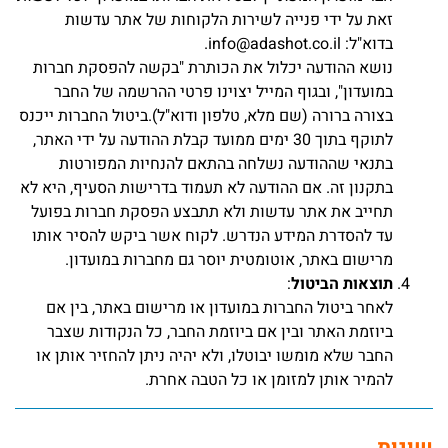
זאת על ידי פנייה לשירות הלקוחות של אתר עדשות
בדוא"ל: info@adashot.co.il.
נושא ההודעה יכלול את הכותרת "בקשה להפסקת חברות
במועדון", ובגוף המייל יצוינו פרטי ההרשמה של החבר
בצורה ברורה (שם מלא, טלפון ודוא"ל).ביטול החברות ייכנס
לתוקף בתוך 30 ימים ממועד קבלת ההודעה על ידי האתר,
בתנאי שההודעה נשלחה בהתאם להנחיות המפורטות
בתקנון זה. אם ההודעה לא תעמוד בדרישות הסעיף, היא לא
תחייב את אתר עדשות ולא תתבצע הפסקת חברות בפועל
עד להסדרת המידע הנדרש. לקוח אשר ביקש להסיר אותו
מרישום באתר, אוטומטית יוסר גם מחברות במועדון.
תוצאות הביטול
:
לאחר ביטול החברות במועדון או מרישום באתר, בין אם
ביוזמת האתר ובין אם ביוזמת החבר, כל הנקודות שצבר
החבר שלא מומשו יבוטלו, ולא יהיה ניתן להחזיר אותן או
להמיר אותן למזומן או כל הטבה אחרת.