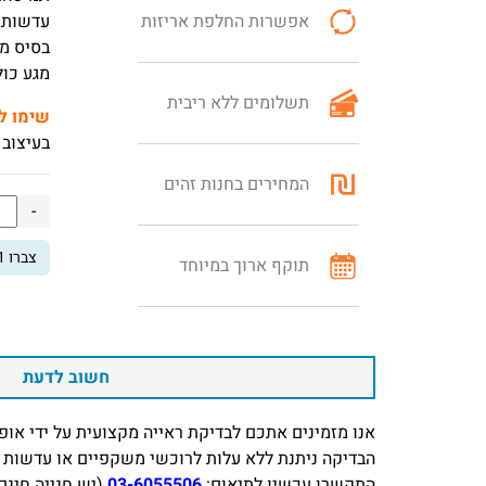
אפשרות החלפת אריזות
בסיס מי
מגע כול
תשלומים ללא ריבית
שימו ל
בעיצוב 
המחירים בחנות זהים
כמ
-
של
צברו
1
מח
תוקף ארוך במיוחד
שט
(ש
לע
מג
חשוב לדעת
אנו מזמינים אתכם לבדיקת ראייה מקצועית על ידי אופטומטר
הבדיקה ניתנת ללא עלות לרוכשי משקפיים או עדשות מ
התקשרו עכשיו לתיאום:
03-6055506
(יש חנייה חינם