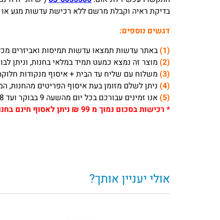
בדיקת ראיה וקבלת מרשם ללא רכישת עדשות מגע או משקפי
דגשים נוספים:
(1)
באתר עדשות תמצאו עדשות תמיסות ואביזרים מכלל
(2)
מוצר זה נמצא כמעט תמיד במלאי בחנות, וניתן לבוא לאסו
(3)
משלוח עם שליח עד הבית + איסוף מנקודות חלוקה לוקח בדרך כלל 1-3 ימי עסקים 
(4)
ניתן לשלם מזומן בעת איסוף הפריטים מהחנות, המח
(5)
אנו זמינים עבורכם בכל יום מהשעה 9 בבוקר ועד 18 אחה”צ, ובימי שישי עד השעה 13:30.
*
רכישות בסכום נמוך מ 99 ₪ ניתן לאסוף חינם בחנות עדשות (דיזנגוף 332 תל אביב) או להוסיף 19 ₪ לאספקה באמצעות דואר רשום / שליח עד הבית
אולי יעניין אותך?