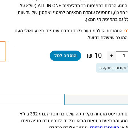
עדשות המגע הרכות בתמיסות רב תכליתיות ALL IN ONE (שלא על
 חמצן), ומחסנית עומדת מתאימה לחיטוי ואחסון של עדשות
ל גם בתמיסת מי חמצן.
ב:
התמונות הן להמחשה בלבד ויתכנו שינויים בצבע ואולי מעט
המוצר שישלח בפועל.
₪
10
ות
+
הוספה לסל
נקודות בעסקה זו
סנית
וחה
וכבת)
דשות
ע
יסט מומחה בקליניקה שלנו ברחוב דיזנגוף 332 בת"א.
גע ומתבצעת בתיאום מראש בלבד. לנוחיותכם חנייה חינם.
) או
השאירו פרטים,
ונחזור אליכם בהקדם.