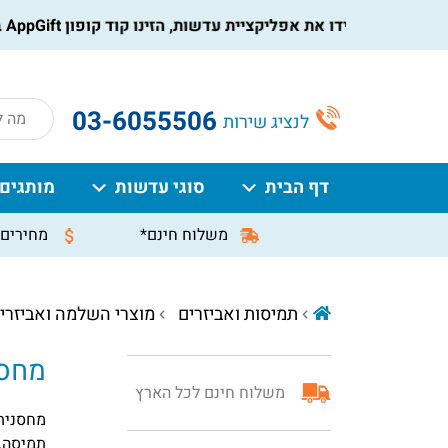
הורידו את אפליקציית עדשות, הזינו קוד קופון AppGift בעמוד התשלום, וקבלו הנחה מיידית על ההזמנה
roducts
03-6055506
לנציג שירות
search
דף הבית
סוגי עדשות
מותגים
משלוח חינם*
מחירים 
תמיסות ואביזרים
מוצרי השלמה ואביזרי
מחסנ
משלוח חינם לכל הארץ
מחסנית 
תמיסה.