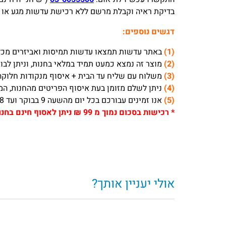
AR
בדיקת ראיה וקבלת מרשם ללא רכישת עדשות מגע או משקפי
UP
ml
דגשים נוספים:
(1)
באתר עדשות תמצאו עדשות תמיסות ואביזרים מכלל
(2)
מוצר זה נמצא כמעט תמיד במלאי בחנות, וניתן לבוא לאסו
(3)
משלוח עם שליח עד הבית + איסוף מנקודות חלוקה לוקח בדרך כלל 1-3 ימי עסקים 
(4)
ניתן לשלם מזומן בעת איסוף הפריטים מהחנות, המח
(5)
אנו זמינים עבורכם בכל יום מהשעה 9 בבוקר ועד 18 אחה”צ, ובימי שישי עד השעה 13:30.
*
רכישות בסכום נמוך מ 99 ₪ ניתן לאסוף חינם בחנות עדשות (דיזנגוף 332 תל אביב) או להוסיף 19 ₪ לאספקה באמצעות דואר רשום / שליח עד הבית
אולי יעניין אותך?