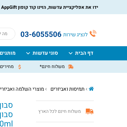
הורידו את אפליקציית עדשות, הזינו קוד קופון AppGift בעמוד התשלום, וקבלו הנחה מיידית על ההזמנה
roducts
03-6055506
לנציג שירות
search
דף הבית
סוגי עדשות
מותגים
משלוח חינם*
מחירים 
תמיסות ואביזרים
מוצרי השלמה ואביזרי
סבון
משלוח חינם לכל הארץ
סבון‏ 
50ml