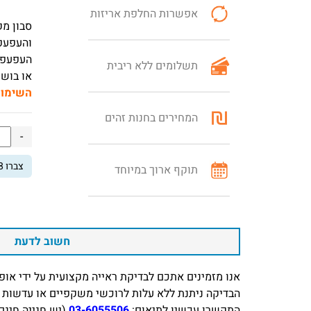
אפשרות החלפת אריזות
והעפעפי
העפעפיי
תשלומים ללא ריבית
או בושם. 
השימו
המחירים בחנות זהים
כמ
-
של
צברו
8
סבו
תוקף ארוך במיוחד
לני
הע
סבו
‏מק
חשוב לדעת
עץ
הת
אנו מזמינים אתכם לבדיקת ראייה מקצועית על ידי אופטומטר
50
הבדיקה ניתנת ללא עלות לרוכשי משקפיים או עדשות מ
מ"ל
התקשרו עכשיו לתיאום:
03-6055506
(יש חנייה חינם