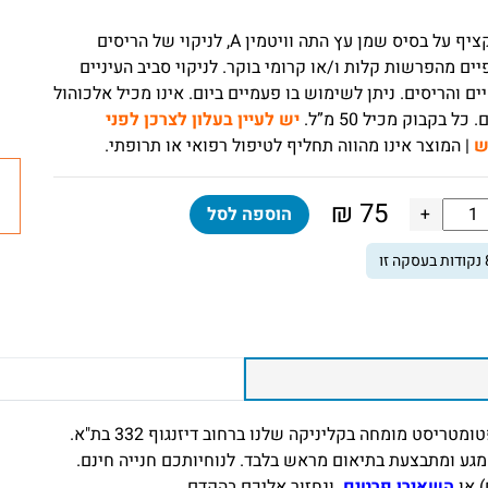
סבון מקציף על בסיס שמן עץ התה וויטמין A, לניקוי של הריסים
ים מהפרשות קלות ו/או קרומי בוקר. לניקוי סביב העיניים
ם והריסים. ניתן לשימוש בו פעמיים ביום. אינו מכיל אלכוהול
כל בקבוק מכיל 50 מ”ל.
יש לעיין בעלון לצרכן לפני
ש
| המוצר אינו מהווה תחליף לטיפול רפואי או תרופתי.
₪
75
ות
+
הוספה לסל
נקודות בעסקה זו
ן
קוי
פעפיים
ן‏
ציף
ה
יסט מומחה בקליניקה שלנו ברחוב דיזנגוף 332 בת"א.
גע ומתבצעת בתיאום מראש בלבד. לנוחיותכם חנייה חינם.
) או
השאירו פרטים,
ונחזור אליכם בהקדם.