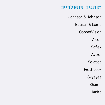
ותגים פופולריים
Johnson & Johns
Bausch & Lo
CooperVisi
Alc
Sofl
Aviz
Soloti
FreshLo
Skyey
Sham
Hani