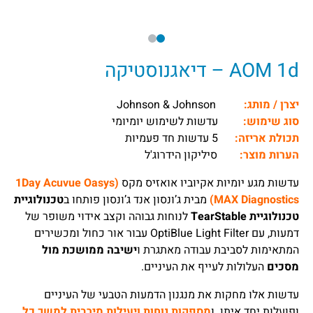
AOM 1d – דיאגנוסטיקה
יצרן / מותג:
Johnson & Johnson
סוג שימוש:
עדשות לשימוש יומיומי
תכולת אריזה:
5 עדשות חד פעמיות
הערות מוצר:
סיליקון הידרוג'ל
עדשות מגע יומיות אקיוביו אואזיס מקס
(1Day Acuvue Oasys
MAX Diagnostics)
מבית ג’ונסון אנד ג’ונסון פותחו ב
טכנולוגיית
טכנולוגיית TearStable
לנוחות גבוהה וקצב אידוי משופר של
דמעות, עם OptiBlue Light Filter עבור אור כחול ומכשירים
המתאימות לסביבת עבודה מאתגרת ו
ישיבה ממושכת מול
מסכים
העלולות לעייף את העיניים.
עדשות אלו מחקות את מנגנון הדמעות הטבעי של העיניים
ופועלות יחד איתן. ו
מספקות נוחות ויעילות מירבית למשך כל