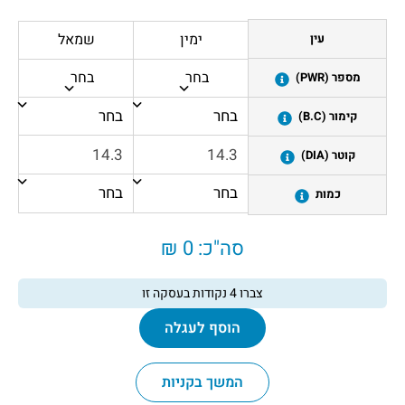
ימין
שמאל
עין
בחר
בחר
מספר (PWR)
קימור (B.C)
קוטר (DIA)
כמות
סה"כ:
0 ₪
צברו
4
נקודות בעסקה זו
הוסף לעגלה
המשך בקניות