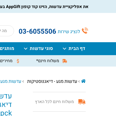
הורידו את אפליקציית עדשות, הזינו קוד קופון AppGift בעמוד התשלום, וקבלו הנחה מיידית על ההזמנה
roducts
03-6055506
לנציג שירות
search
דף הבית
סוגי עדשות
מותגים
משלוח חינם*
מחירים 
עדשות מגע - דיאגנוסטיקות
עדשות מגע חודשיות 
עדשו
משלוח חינם לכל הארץ
דיאג
1pck