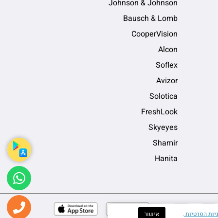
Johnson & Johnson
Bausch & Lomb
CooperVision
Alcon
Soflex
Avizor
Solotica
FreshLook
Skyeyes
Shamir
Hanita
sApp
5506
יות הפרטיות
.
אישור