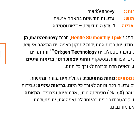
מותג:
mark'ennovy
מוש:
עדשות חודשיות בתאמה אישית
אריזה:
1 עדשה חודשית – דיאגנוסטיקה
המגע
Gentle 80 monthly 1pck
, מבית
mark'ennovy
, הן
ודשיות רכות המיועדות לתיקון ראייה עם התאמה אישית
 בזכות טכנולוגיית
Ori:gen Technology™
והחומרים
יים, העדשות מספקות
נוחות יוצאת דופן
,
בריאות עיניים
, וראייה חדה וברורה לאורך כל היום.
 נוספים:
נוחות מתמשכת
: תכולת מים גבוהה וגמישות
 עדשה רכה ונוחה לאורך כל היום.
בריאות עיניים
: עבירות
בש, אדמומיות וגירויים.
התאמה
: פרמטרים רחבים במיוחד להתאמה אישית מושלמת
ם מורכבים.