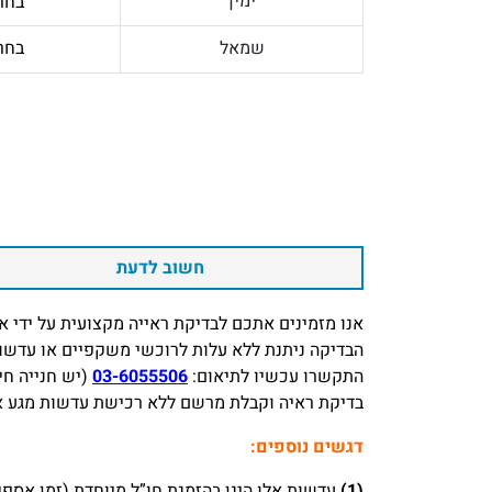
ימין
בחר
שמאל
בחר
חשוב לדעת
אנו מזמינים אתכם לבדיקת ראייה מקצועית על ידי אופטו
הבדיקה ניתנת ללא עלות לרוכשי משקפיים או עדשות
התקשרו עכשיו לתיאום:
03-6055506
(יש חנייה חי
בדיקת ראיה וקבלת מרשם ללא רכישת עדשות מגע או משק
דגשים נוספים:
(1)
עדשות אלו הינן בהזמנת חו”ל מיוחדת (זמן אספקה 2-4 שבועות), ולא ניתן להחזיר / להחליף אריזות / לבטל 