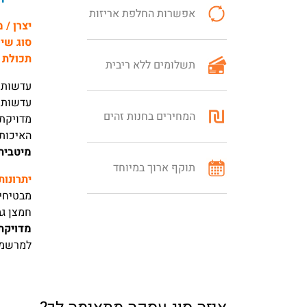
אפשרות החלפת אריזות
יצרן / 
סוג שי
תכולת 
תשלומים ללא ריבית
עדשות 
עדשות ח
המחירים בחנות זהים
מדויקת.
האיכות
מיטבית
תוקף ארוך במיוחד
יתרונות
מבטיחים
חמצן גבוהה (Dk=60) מפחיתה יו
מדויקת
למרשמי