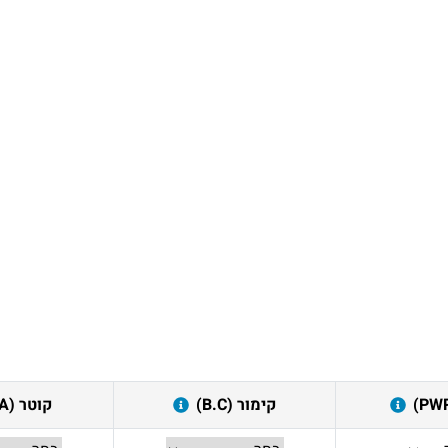
קימור (B.C)
קוטר (DIA)