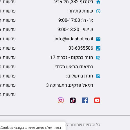
דיזנגוף 332, תל אביב
עדשות יו
שעות פתיחה:
עדשות דו
א' - ה': 9:00-17:00
עדשות ח
שישי : 9:00-13:30
עדשות צי
info@adashot.co.il
עדשות צי
03-6055506
עדשות מ
חניה במקום - זכריה 17
עדשות צב
בתיאום מראש בלבד!!
עדשות ס
חניון בתשלום:
עדשות פ
דניאל פרקינג התערוכה 3
עדשות ל
עדשות ב
כל הזכויות שמורות לאייקר עדשות בע"מ 2024 © || 03-6055506
באתר שלנו נעשה שימוש בקובצי Cookies, לרבות של צדדים שלישיים, לצורך שיפור חוויית הגלישה. ניתן לקרוא מידע נוסף בעמוד