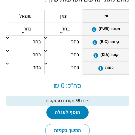
ימין
שמאל
עין
בחר
בחר
מספר (PWR)
קימור (B.C)
קוטר (DIA)
כמות
סה"כ:
0 ₪
צברו
58
נקודות בעסקה זו
הוסף לעגלה
המשך בקניות