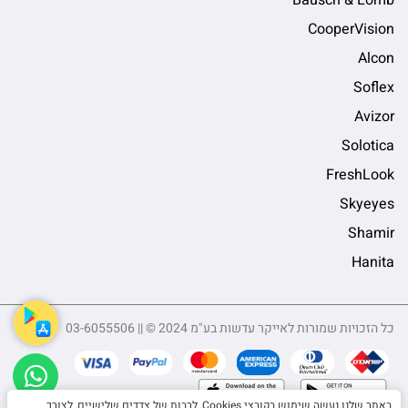
Bausch & Lomb
CooperVision
Alcon
Soflex
Avizor
Solotica
FreshLook
Skyeyes
Shamir
Hanita
כל הזכויות שמורות לאייקר עדשות בע"מ 2024 © || 03-6055506
sApp
באתר שלנו נעשה שימוש בקובצי Cookies, לרבות של צדדים שלישיים, לצורך