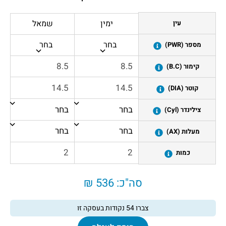
ימין
שמאל
עין
בחר
בחר
מספר (PWR)
קימור (B.C)
קוטר (DIA)
צילינדר (Cyl)
מעלות (AX)
כמות
סה"כ:
536 ₪
צברו
54
נקודות בעסקה זו