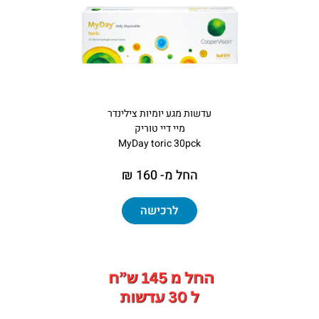
עדשות מגע יומיות צילינדר
מיי דיי טוריק
MyDay toric 30pck
החל מ- 160 ₪
לרכישה