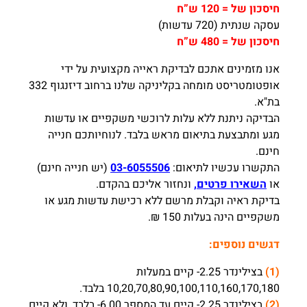
חיסכון של = 120 ש”ח
עסקה שנתית (720 עדשות)
חיסכון של = 480 ש”ח
אנו מזמינים אתכם לבדיקת ראייה מקצועית על ידי
אופטומטריסט מומחה בקליניקה שלנו ברחוב דיזנגוף 332
בת"א.
הבדיקה ניתנת ללא עלות לרוכשי משקפיים או עדשות
מגע ומתבצעת בתיאום מראש בלבד. לנוחיותכם חנייה
חינם.
התקשרו עכשיו לתיאום:
03-6055506
(יש חנייה חינם)
או
השאירו פרטים,
ונחזור אליכם בהקדם.
בדיקת ראיה וקבלת מרשם ללא רכישת עדשות מגע או
משקפיים הינה בעלות 150 ₪.
דגשים נוספים:
(1)
בצילינדר 2.25- קיים במעלות
10,20,70,80,90,100,110,160,170,180 בלבד.
(2)
בצילינדר 2.25- קיים עד המספר 6.00- בלבד, ולא קיים