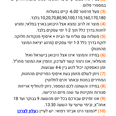
במספרי פלוס.
(3)
מעל פרמטר 6.00- קיים במעלות
170,180 בלבד.
10,20,70,80,90,100,110,160,
(4)
מוצר זה לרוב נמצא אצל היבואן בארץ במלאי, ומגיע
לחנות בדרך כלל תוך 1-2 ימי עסקים בלבד.
(5)
משלוח עם שליח עד הבית + איסוף מנקודות חלוקה
לוקח בדרך כלל 1-3 ימי עסקים (מרגע יציאת המוצר
מהחנות)
(6)
במידה והמוצר אינו אצל היבואן בישראל ואזל
מהמלאי, אנו ניצור קשר לעדכון, ונזמין את המוצר מחו”ל.
זמן האספקה יכול לנוע בין 4-6 שבועות.
(7)
ניתן לשלם מזומן בעת איסוף הפריטים מהחנות,
המחירים בחנות ובאתר זהים לחלוטין.
(8)
במידה והשתנה לכם המספר, ניתן להחליף אריזות
סגורות ותקינות עד שנה מיום הרכישה.
(9)
אנו זמינים עבורכם בכל יום מהשעה 9 בבוקר ועד 18
אחה”צ, ובימי שישי עד השעה 13:30.
(10)
*המוצר הינו אביזר רפואי. יש לעיין ב
עלון לצרכן