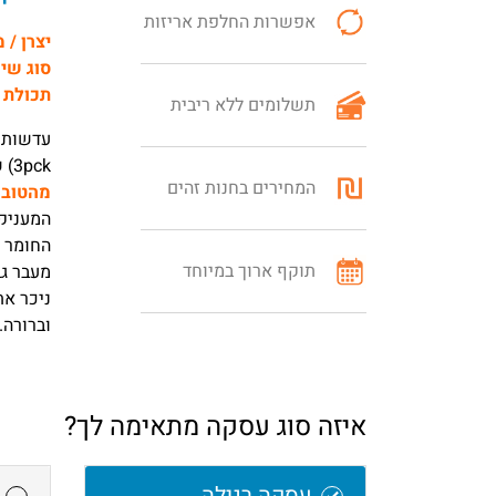
אפשרות החלפת אריזות
יצרן / 
סוג שי
תכולת 
תשלומים ללא ריבית
3pck)
של 
המחירים בחנות זהים
מהטובו
המעניקה
החומר מ
תוקף ארוך במיוחד
מעבר גב
ניכר את
וברורה.
איזה סוג עסקה מתאימה לך?
עסקה רגילה