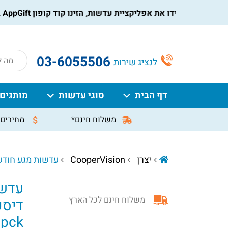
הורידו את אפליקציית עדשות, הזינו קוד קופון AppGift בעמוד התשלום, וקבלו הנחה מיידית על ההזמנה
roducts
03-6055506
לנציג שירות
search
דף הבית
סוגי עדשות
מותגים
משלוח חינם*
מחירים 
יצרן
CooperVision
עדשות מגע חודשיות צילינדר
עדשו
משלוח חינם לכל הארץ
דיספו 
3pck