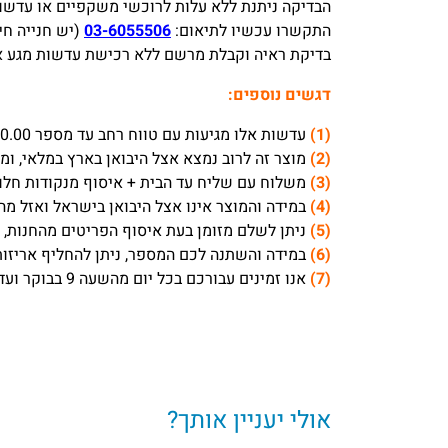
הבדיקה ניתנת ללא עלות לרוכשי משקפיים או עדשות
התקשרו עכשיו לתיאום:
03-6055506
(יש חנייה חי
בדיקת ראיה וקבלת מרשם ללא רכישת עדשות מגע או משק
דגשים נוספים:
(1)
עדשות אלו מגיעות עם טווח רחב עד מספר 10.00- ועד מספר 8.00+ עם כלל הצילינדרים והמעלות.
(2)
מוצר זה לרוב נמצא אצל היבואן בארץ במלאי, ומגיע לחנות בדרך
(3)
משלוח עם שליח עד הבית + איסוף מנקודות חלוקה לוקח בדרך כלל 1-3 ימי עסק
(4)
במידה והמוצר אינו אצל היבואן בישראל ואזל מהמלאי, 
(5)
ניתן לשלם מזומן בעת איסוף הפריטים מהחנות, ה
(6)
במידה והשתנה לכם המספר, ניתן להחליף אריזות
(7)
אנו זמינים עבורכם בכל יום מהשעה 9 בבוקר ועד 18 אחה”צ, ובימי שישי עד השעה 13:30.
אולי יעניין אותך?