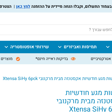
לחץ כאן
הצטרפו לתוכ
P
תמיסות ואביזרים
שירותי אופטומטריה
אטרקטיביים
בדיקות ראייה חינם*
מוצרים 
 מגע חודשיות אקסטנזה מבית מרקנובי Xtensa SiHy 6pck
ת מגע חודשיות
נזה מבית מרקנובי
Xtensa SiHy 