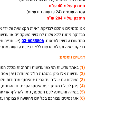
חיסכון של = 40 ש”ח
עסקה שנתית (24 עדשות חודשיות)
חיסכון של = 204 ש”ח
אנו מזמינים אתכם לבדיקת ראייה מקצועית על ידי אופטו
הבדיקה ניתנת ללא עלות לרוכשי משקפיים או עדשות
התקשרו עכשיו לתיאום:
03-6055506
(יש חנייה חי
בדיקת ראיה וקבלת מרשם ללא רכישת עדשות מגע או משק
דגשים נוספים:
(1)
באתר עדשות תמצאו עדשות ותמיסות מכלל המותג
(2)
עדשות אלו הינן בהזמנת חו”ל מיוחדת (זמן אספקה 2-4 שבועות), ולא ניתן להחזיר / להחליף אריזות / לבטל 
(3)
משלוח עם שליח עד הבית + איסוף מנקודות חלוקה לוקח בדרך כלל 1-3 ימי עסק
(4)
ניתן לשלם מזומן בעת איסוף הפריטים מהחנות, ה
(5)
במידה והשתנה לכם המספר, ניתן להחליף אריזות
(6)
אנו זמינים עבורכם בכל יום מהשעה 9 בבוקר ועד 18 אחה”צ, ובימי שישי עד השעה 13:30.