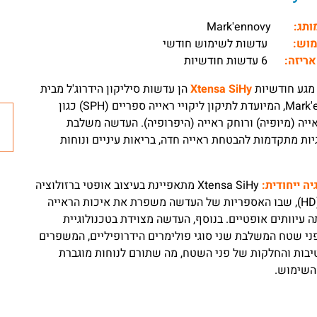
מותג:
Mark'ennovy
מוש:
עדשות לשימוש חודשי
אריזה:
6 עדשות חודשיות
מגע חודשיות
Xtensa SiHy
הן עדשות סיליקון הידרוג'ל מבית
Mark'ennovy, המיועדת לתיקון ליקויי ראייה ספריים (SPH) כגון
ייה (מיופיה) ורוחק ראייה (היפרופיה). העדשה משלבת
יות מתקדמות להבטחת ראייה חדה, בריאות עיניים ונוחות
יה ייחודית:
Xtensa SiHy מתאפיינת בעיצוב אופטי ברזולוציה
גבוהה (HD), שבו האספריות של העדשה משפרת את איכות הראייה
 עיוותים אופטיים. בנוסף, העדשה מצוידת בטכנולוגיית
ני שטח המשלבת שני סוגי פולימרים הידרופיליים, המשפרים
בות והחלקות של פני השטח, מה שתורם לנוחות מוגברת
השימוש.