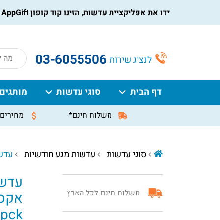
הורידו את אפליקציית עדשות, הזינו קוד קופון AppGift בעמוד התשלום, וקבלו הנחה מיידית על ההזמנה
roducts
03-6055506
לנציג שירות
search
דף הבית
סוגי עדשות
מותגים
משלוח חינם*
מחירים 
סוגי עדשות
עדשות מגע חודשיות
עדשות
עדשו
משלוח חינם לכל הארץ
אקסט
6pck