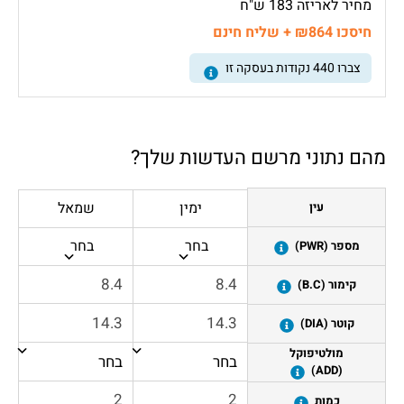
מחיר לאריזה 183 ש"ח
חיסכו ₪864 + שליח חינם
צברו
440
נקודות בעסקה זו
מהם נתוני מרשם העדשות שלך?
ימין
שמאל
עין
בחר
בחר
מספר (PWR)
קימור (B.C)
קוטר (DIA)
מולטיפוקל
(ADD)
כמות