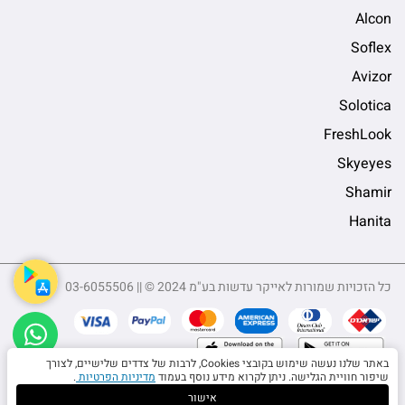
Alcon
Soflex
Avizor
Solotica
FreshLook
Skyeyes
Shamir
Hanita
כל הזכויות שמורות לאייקר עדשות בע"מ 2024 © || 03-6055506
sApp
באתר שלנו נעשה שימוש בקובצי Cookies, לרבות של צדדים שלישיים, לצורך
שיפור חוויית הגלישה. ניתן לקרוא מידע נוסף בעמוד
מדיניות הפרטיות
.
אישור