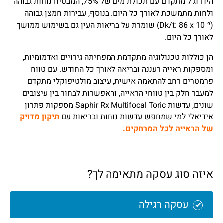
הידרוג'ל מתקדם עם תכולת מים של 75%, המבטיח נוחות גבוהה
ולחות מתמשכת לאורך כל היום. בנוסף, עבירות חמצן גבוהה
(Dk/t: 86 x 10⁻⁹) שומרת על בריאות העין גם בשימוש ממושך
לאורך כל היום.
הן כוללות טכנולוגיה מתקדמת המפחיתה גירויים ואדמומיות,
ומספקות ראייה רעננה ובריאה לאורך כל החודש. עם טווח
פרמטרים רחב להתאמה אישית, עיצוב מולטיפוקלי מתקדם
למעבר חלק בין טווחי הראייה, והאפשרות לבחור בין עיצובים
שונים, עדשות Saphir Rx Multifocal Toric מספקות פתרון
אידיאלי למי שמחפש עדשות נוחות ובריאות עם
תיקון מדויק
של הראייה לכל המרחקים.
איזה סוג עסקה מתאימה לך?
עסקה רגילה