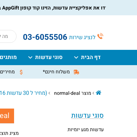
הורידו את אפליקציית עדשות, הזינו קוד קופון AppGift בעמוד התשלום, וקבלו הנחה מיידית על ההזמנה
roducts
03-6055506
לנציג שירות
search
דף הבית
סוגי עדשות
מותגים
משלוח חינם*
מחירים 
(מחיר ל 30 עדשות 116 ₪)
מוצר normal-deal
al:
סוגי עדשות
עדשות מגע יומיות
מציג תוצ