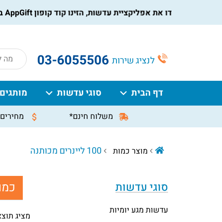
הורידו את אפליקציית עדשות, הזינו קוד קופון AppGift בעמוד התשלום, וקבלו הנחה מיידית על ההזמנה
roducts
03-6055506
לנציג שירות
search
דף הבית
סוגי עדשות
מותגים
משלוח חינם*
מחירים 
100 ליינרים מכותנה
מוצר כמות
כמו
סוגי עדשות
עדשות מגע יומיות
מציג תוצ