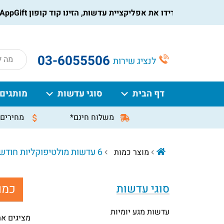
הורידו את אפליקציית עדשות, הזינו קוד קופון AppGift בעמוד התשלום, וקבלו הנחה מיידית על ההזמנה
roducts
03-6055506
לנציג שירות
search
דף הבית
סוגי עדשות
מותגים
משלוח חינם*
מחירים 
6 עדשות מולטיפוקליות חודשיות
מוצר כמות
כמו
סוגי עדשות
עדשות מגע יומיות
מציגים את כל ⁦10⁩