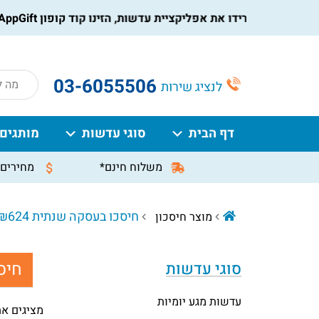
הורידו את אפליקציית עדשות, הזינו קוד קופון AppGift בעמוד התשלום, וקבלו הנחה מיידית על ההזמנה
roducts
03-6055506
לנציג שירות
search
דף הבית
סוגי עדשות
מותגים
משלוח חינם*
מחירים 
חיסכו בעסקה שנתית ₪624. ניתן לשלם עד 12 תשלומים ללא ריבית.
מוצר חיסכון
חיס
סוגי עדשות
עדשות מגע יומיות
מציגים את כל ⁦2⁩