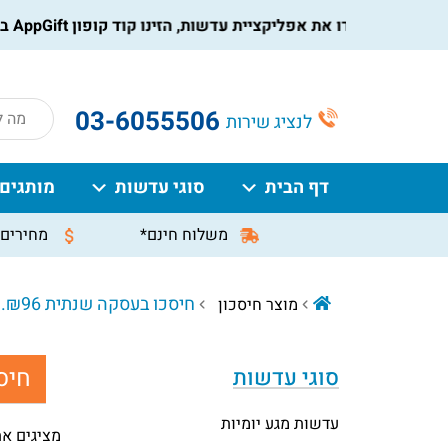
הורידו את אפליקציית עדשות, הזינו קוד קופון AppGift בעמוד התשלום, וקבלו הנחה מיידית על ההזמנה
roducts
03-6055506
לנציג שירות
search
דף הבית
סוגי עדשות
מותגים
משלוח חינם*
מחירים 
חיסכו בעסקה שנתית ₪96. ניתן לשלם עד 12 תשלומים ללא ריבית.
מוצר חיסכון
חיס
סוגי עדשות
עדשות מגע יומיות
מציגים את כל ⁦4⁩