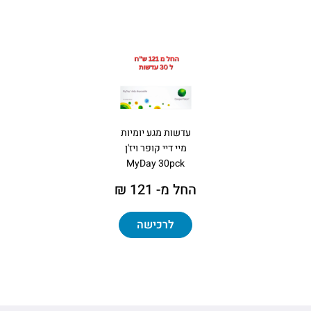
עדשות מגע יומיות
מיי דיי קופר ויז'ן
MyDay 30pck
החל מ- 121 ₪
לרכישה