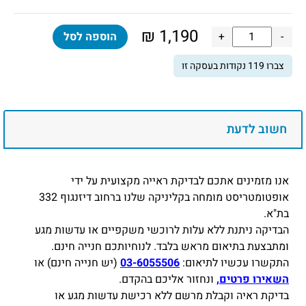
₪
1,190
כמות
-
+
הוספה לסל
של
צברו
119
נקודות בעסקה זו
משקפי
סקי
מקצועיים
–
חשוב לדעת
דגם
NORG
/
אנו מזמינים אתכם לבדיקת ראייה מקצועית על ידי
HiPER
אופטומטריסט מומחה בקליניקה שלנו ברחוב דיזנגוף 332
Blue
בת"א.
Mirror
הבדיקה ניתנת ללא עלות לרוכשי משקפיים או עדשות מגע
ומתבצעת בתיאום מראש בלבד. לנוחיותכם חנייה חינם.
התקשרו עכשיו לתיאום:
03-6055506
(יש חנייה חינם) או
השאירו פרטים,
ונחזור אליכם בהקדם.
בדיקת ראיה וקבלת מרשם ללא רכישת עדשות מגע או