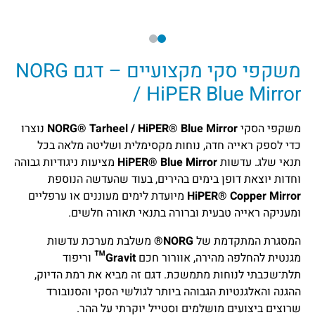
משקפי סקי מקצועיים – דגם NORG
/ HiPER Blue Mirror
משקפי הסקי
NORG® Tarheel / HiPER® Blue Mirror
נוצרו
כדי לספק ראייה חדה, נוחות מקסימלית ושליטה מלאה בכל
תנאי שלג. עדשות
HiPER® Blue Mirror
מציעות ניגודיות גבוהה
וחדות יוצאת דופן בימים בהירים, בעוד שהעדשה הנוספת
HiPER® Copper Mirror
מיועדת לימים מעוננים או ערפליים
ומעניקה ראייה טבעית וברורה בתנאי תאורה חלשים.
המסגרת המתקדמת של
NORG®
משלבת מערכת עדשות
מגנטית להחלפה מהירה, אוורור חכם
Gravit™
וריפוד
תלת־שכבתי לנוחות מתמשכת. דגם זה מביא את רמת הדיוק,
ההגנה והאלגנטיות הגבוהה ביותר לגולשי הסקי והסנובורד
שרוצים ביצועים מושלמים וסטייל יוקרתי על ההר.