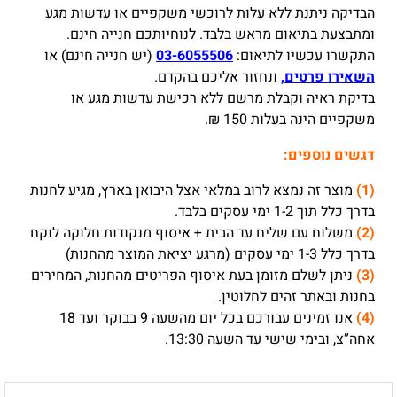
Multilayer
הבדיקה ניתנת ללא עלות לרוכשי משקפיים או עדשות מגע
Mirror
ומתבצעת בתיאום מראש בלבד. לנוחיותכם חנייה חינם.
Lens
התקשרו עכשיו לתיאום:
03-6055506
(יש חנייה חינם) או
השאירו פרטים,
ונחזור אליכם בהקדם.
בדיקת ראיה וקבלת מרשם ללא רכישת עדשות מגע או
משקפיים הינה בעלות 150 ₪.
דגשים נוספים:
(1)
מוצר זה נמצא לרוב במלאי אצל היבואן בארץ, מגיע לחנות
בדרך כלל תוך 1-2 ימי עסקים בלבד.
(2)
משלוח עם שליח עד הבית + איסוף מנקודות חלוקה לוקח
בדרך כלל 1-3 ימי עסקים (מרגע יציאת המוצר מהחנות)
(3)
ניתן לשלם מזומן בעת איסוף הפריטים מהחנות, המחירים
בחנות ובאתר זהים לחלוטין.
(4)
אנו זמינים עבורכם בכל יום מהשעה 9 בבוקר ועד 18
אחה”צ, ובימי שישי עד השעה 13:30.