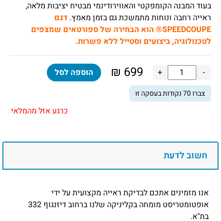
בעוד המבנה הקומפקטי והאווירודינמי מבטיח יציבות מלאה,
ראייה רחבה ונוחות מתמשכת גם בזמן מאמץ.
דגם
SPEEDCOUPE® הוא הבחירה של ספורטאים שמצפים
לטכנולוגיה, ביצועים וסטייל ללא פשרות.
₪
699
כמות
-
+
הוספה לסל
של
צברו
70
נקודות בעסקה זו
משקפי
שמש
כרגע אזל מהמלאי
ספורט
פרימיום
–
SPEEDCOUPE®
חשוב לדעת
Soft
Tact
Off
אנו מזמינים אתכם לבדיקת ראייה מקצועית על ידי
White
אופטומטריסט מומחה בקליניקה שלנו ברחוב דיזנגוף 332
Purple
בת"א.