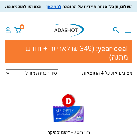
לחץ כאן
הצטרפו לתוכנית מועדון ה
0
year-deal:
(349 ₪ לאריזה + חודש
מתנה)
מציגים את כל ⁦4⁩ התוצאות
aom 1m – דיאגנוסטיקה