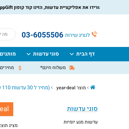
הורידו את אפליקציית עדשות, הזינו קוד קופון AppGift בעמוד התשלום, וקבלו הנחה מיידית על ההזמנה
roducts
03-6055506
לנציג שירות
search
דף הבית
סוגי עדשות
מותגים
משלוח חינם*
מחירים 
(מחיר ל 30 עדשות 110 ₪)
מוצר year-deal
eal:
סוגי עדשות
עדשות מגע יומיות
מציג תוצ