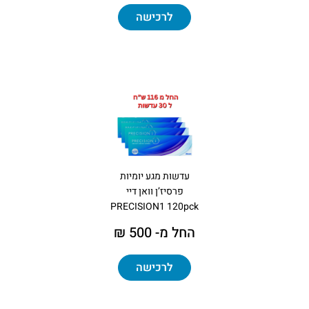
לרכישה
עדשות מגע יומיות
פרסיז’ן וואן דיי
PRECISION1 120pck
החל מ- 500 ₪
לרכישה