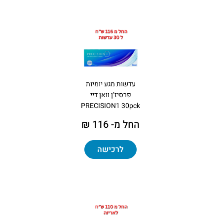
עדשות מגע יומיות
פרסיז’ן וואן דיי
PRECISION1 30pck
החל מ- 116 ₪
לרכישה