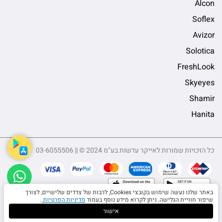
Alcon
Soflex
Avizor
Solotica
FreshLook
Skyeyes
Shamir
Hanita
כל הזכויות שמורות לאייקר עדשות בע"מ 2024 © || 03-6055506
sApp
באתר שלנו נעשה שימוש בקובצי Cookies, לרבות של צדדים שלישיים, לצורך
שיפור חוויית הגלישה. ניתן לקרוא מידע נוסף בעמוד
מדיניות הפרטיות
.
5506
אישור