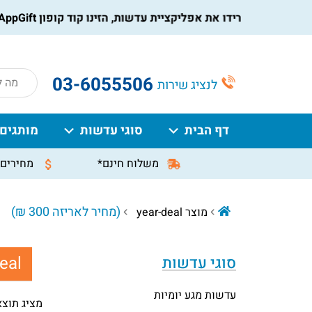
הורידו את אפליקציית עדשות, הזינו קוד קופון AppGift בעמוד התשלום, וקבלו הנחה מיידית על ההזמנה
roducts
03-6055506
לנציג שירות
search
דף הבית
סוגי עדשות
מותגים
משלוח חינם*
מחירים 
(מחיר לאריזה 300 ₪)
מוצר year-deal
eal:
סוגי עדשות
עדשות מגע יומיות
מציג תוצ