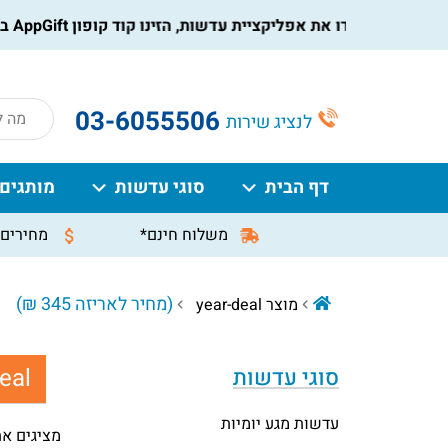
הורידו את אפליקציית עדשות, הזינו קוד קופון AppGift בעמוד התשלום, וקבלו הנחה מיידית על ההזמנה
roducts
03-6055506
לנציג שירות
search
דף הבית
סוגי עדשות
מותגים
משלוח חינם*
מחירים 
(מחיר לאריזה 345 ₪)
מוצר year-deal
eal:
סוגי עדשות
עדשות מגע יומיות
מציגים את כל ⁦2⁩