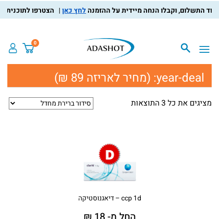
לחץ כאן
הצטרפו לתוכנית מועד
0
year-deal:
(מחיר לאריזה 89 ₪)
מציגים את כל ⁦3⁩ התוצאות
ccp 1d – דיאגנוסטיקה
החל מ- 18 ₪