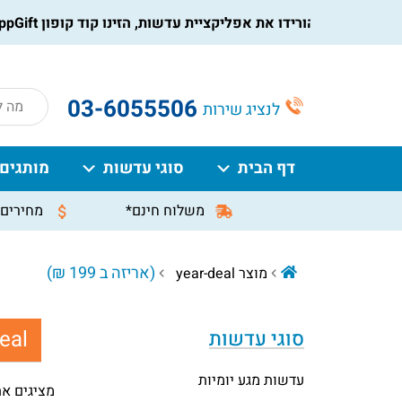
הורידו את אפליקציית עדשות, הזינו קוד קופון AppGift בעמוד התשלום, וקבלו הנחה מיידית על ההזמנה
roducts
03-6055506
לנציג שירות
search
דף הבית
סוגי עדשות
מותגים
משלוח חינם*
מחירים 
(אריזה ב 199 ₪)
מוצר year-deal
eal:
סוגי עדשות
עדשות מגע יומיות
מציגים את כל ⁦3⁩