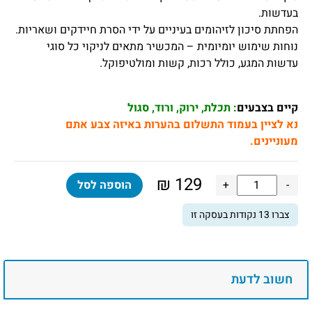
בעדשות.
הפחתת סיכון לזיהומים בעיניים על ידי הסרת חיידקים ושאריות.
נוחות שימוש יומיומית – המכשיר מתאים לניקוי כל סוגי
עדשות המגע, כולל רכות, קשות ומולטיפוקל.
קיים בצבעים
: תכלת, ירוק, ורוד, סגול
נא לציין בעמוד התשלום בהערות באיזה צבע אתם
מעוניינים.
₪
129
כמות
-
+
הוספה לסל
של
צברו
13
נקודות בעסקה זו
מכשיר
ניקוי
לעדשות
מגע
חשוב לדעת
ניקוי
בטכנולוגיית