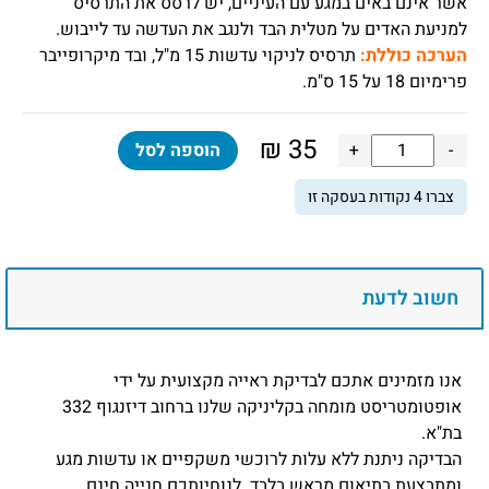
אשר אינם באים במגע עם העיניים, יש לרסס את התרסיס
למניעת האדים על מטלית הבד ולנגב את העדשה עד לייבוש.
הערכה כוללת:
תרסיס לניקוי עדשות 15 מ"ל, ובד מיקרופייבר
פרימיום 18 על 15 ס"מ.
₪
35
כמות
-
+
הוספה לסל
של
צברו
4
נקודות בעסקה זו
ערכה
למניעת
אדים
במשקפיים
חשוב לדעת
תרסיס
ומטלית
למניעת
אנו מזמינים אתכם לבדיקת ראייה מקצועית על ידי
אדים
אופטומטריסט מומחה בקליניקה שלנו ברחוב דיזנגוף 332
Anti
בת"א.
fog
הבדיקה ניתנת ללא עלות לרוכשי משקפיים או עדשות מגע
Kit
ומתבצעת בתיאום מראש בלבד. לנוחיותכם חנייה חינם.
Zeiss