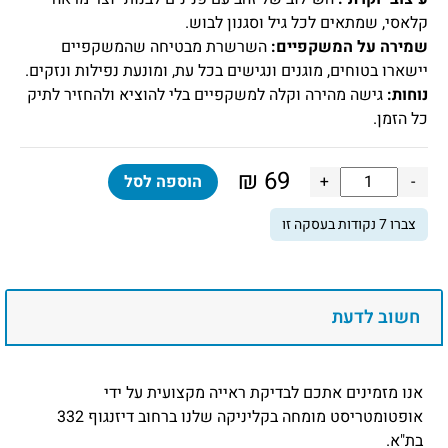
קלאסי, שמתאים לכל גיל וסגנון לבוש.
שמירה על המשקפיים:
השרשרת מבטיחה שהמשקפיים
יישארו בטוחים, מוגנים ונגישים בכל עת, ומונעת נפילות ונזקים.
נוחות:
גישה מהירה וקלה למשקפיים בלי להוציא ולהחזיר לתיק
כל הזמן.
₪
69
כמות
-
+
הוספה לסל
של
צברו
7
נקודות בעסקה זו
שרשרת
זהב
מעוצבת
עם
חשוב לדעת
פנינים
לבנות
למשקפיים
אנו מזמינים אתכם לבדיקת ראייה מקצועית על ידי
אופטומטריסט מומחה בקליניקה שלנו ברחוב דיזנגוף 332
בת"א.