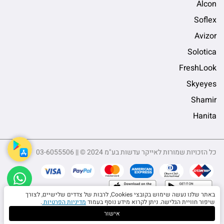
Alcon
Soflex
Avizor
Solotica
FreshLook
Skyeyes
Shamir
Hanita
כל הזכויות שמורות לאייקר עדשות בע"מ 2024 © || 03-6055506
sApp
באתר שלנו נעשה שימוש בקובצי Cookies, לרבות של צדדים שלישיים, לצורך
שיפור חוויית הגלישה. ניתן לקרוא מידע נוסף בעמוד
מדיניות הפרטיות
.
5506
אישור