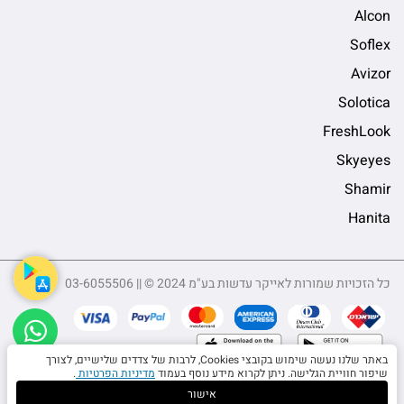
Alcon
Soflex
Avizor
Solotica
FreshLook
Skyeyes
Shamir
Hanita
כל הזכויות שמורות לאייקר עדשות בע"מ 2024 © || 03-6055506
sApp
באתר שלנו נעשה שימוש בקובצי Cookies, לרבות של צדדים שלישיים, לצורך
שיפור חוויית הגלישה. ניתן לקרוא מידע נוסף בעמוד
מדיניות הפרטיות
.
5506
אישור