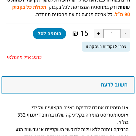
היום בעת הרכבת העדשות. יש להשרות למשך זמן של
לפחות 6
שעות
ורק במחסנית המצורפת לכל בקבוק.
תכולת כל בקבוק
90 מ”ל
. כל אריזה מגיעה גם עם מחסנית מיוחדת.
₪
15
כמות
-
+
הוספה לסל
של
צברו
2
נקודות בעסקה זו
תמיסת
נסיעות
כרגע אזל מהמלאי
לחו"ל
(מי
חמצן)
אאוספט
חשוב לדעת
פלוס
90
מ"ל
אנו מזמינים אתכם לבדיקת ראייה מקצועית על ידי
Aosept
אופטומטריסט מומחה בקליניקה שלנו ברחוב דיזנגוף 332
Plus
בת"א.
90ml
הבדיקה ניתנת ללא עלות לרוכשי משקפיים או עדשות מגע