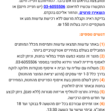
ומתבצעת בתיאום מראש בלבד. לנוחיותכם חנייה חינם.
התקשרו עכשיו לתיאום:
03-6055506
(יש חנייה חינם) או
השאירו פרטים,
ונחזור אליכם בהקדם.
בדיקת ראיה וקבלת מרשם ללא רכישת עדשות מגע או
משקפיים הינה בעלות 150 ₪.
דגשים נוספים:
(1)
באתר עדשות תמצאו עדשות ותמיסות מכלל המותגים
המובילים בעולם במחירים אטרקטיביים ביותר.
(2)
מוצר זה נמצא כמעט תמיד במלאי בחנות, וניתן לבוא
לאסוף מיידית לאחר ווידוא טלפוני במספר 03-6055506.
(3)
משלוח עם שליח עד הבית + איסוף מנקודות חלוקה לוקח
בדרך כלל 1-3 ימי עסקים (מרגע יציאת המוצר מהחנות)
(4)
ניתן לשלם מזומן בעת איסוף הפריטים מהחנות, המחירים
בחנות ובאתר זהים לחלוטין.
(5)
במידה ותרצו להחליף אריזות סגורות (ללא פגם), ניתן לבצע
עד חודש מיום הרכישה.
(6)
אנו זמינים עבורכם בכל יום מהשעה 9 בבוקר ועד 18
אחה”צ, ובימי שישי עד השעה 13:30.