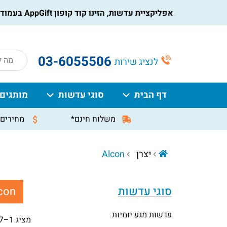
 את אפליקציית עדשות, הזינו קוד קופון AppGift בעמוד התשלום, וקבלו הנחה מיידית על ההזמנה
roducts
03-6055506
לנציג שירות
search
דף הבית
סוגי עדשות
מותגים
משלוח חינם*
מחירים 
יצרן
Alcon
סוגי עדשות
con
עדשות מגע יומיות
מציג 1–27 מתוך 51 תוצאות