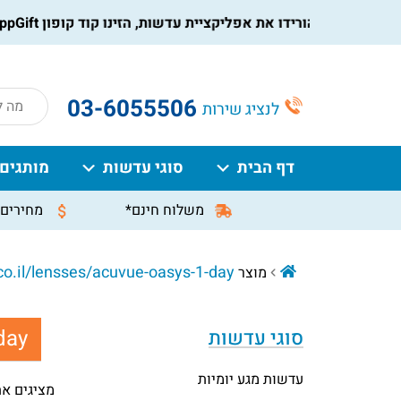
הורידו את אפליקציית עדשות, הזינו קוד קופון AppGift בעמוד התשלום, וקבלו הנחה מיידית על ההזמנה
roducts
03-6055506
לנציג שירות
search
דף הבית
סוגי עדשות
מותגים
משלוח חינם*
מחירים 
o.il/lensses/acuvue-oasys-1-day
מוצר Canonical
day
סוגי עדשות
עדשות מגע יומיות
מציגים את כל ⁦7⁩