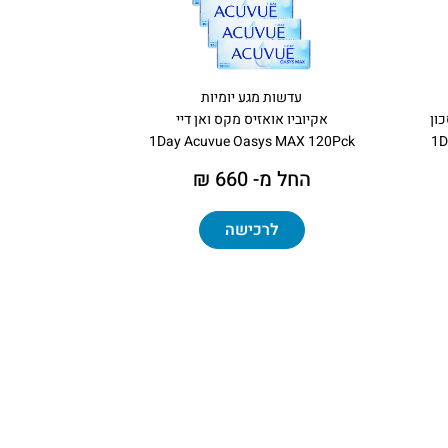
עדשות מגע יומיות
ון
אקיוביו אואזיס מקס ואן דיי
1Day Acuvue Oasys MAX 120Pck
1D
החל מ- 660 ₪
לרכישה