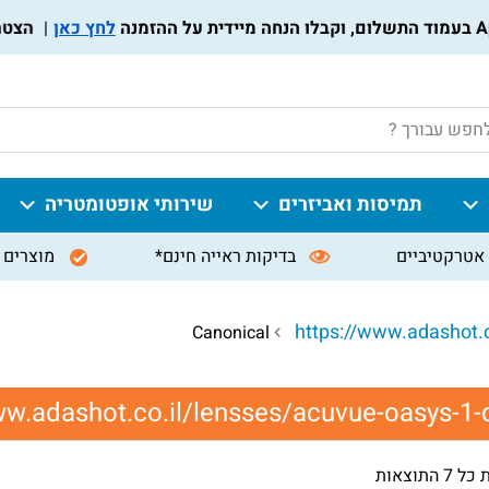
לחץ כאן
הצטרפו ל
P
תמיסות ואביזרים
שירותי אופטומטריה
אטרקטיביים
בדיקות ראייה חינם*
מוצרים 
https://www.adashot.c
ww.adashot.co.il/lensses/acuvue-oasys-1-
 התוצאות