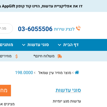
הורידו את אפליקציית עדשות, הזינו קוד קופון AppGift בעמוד התשלום, וקבלו הנחה מיידית על ההזמנה
roducts
03-6055506
לנציג שירות
search
דף הבית
סוגי עדשות
מותגים
משלוח חינם*
מחירים 
198.0000
מוצר מחיר עין שמאל
מחי
סוגי עדשות
עדשות מגע יומיות
מציגים את כל ⁦4⁩