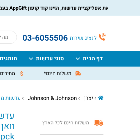
הורידו את אפליקציית עדשות, הזינו קוד קופון AppGift בעמוד התשלום, וקבלו הנחה מיידית על ההזמנה
roducts
03-6055506
לנציג שירות
search
דף הבית
סוגי עדשות
מותגים
משלוח חינם*
מחירים 
יצרן
Johnson & Johnson
עדשות מגע יומיו
עדשו
משלוח חינם לכל הארץ
וואן 
0pck