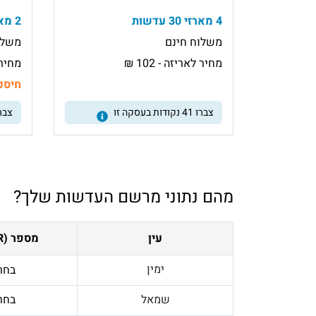
4 מארזי 30 עדשות
2 מארזי 90 עדשות
משלוח חינם
משלו
מחיר לאריזה - 102 ₪
מחיר ל
חיסכו
צברו
41
נקודות בעסקה זו
צבר
מהם נתוני מרשם העדשות שלך?
עין
מספר (PWR)
ימין
בחר
שמאל
בחר