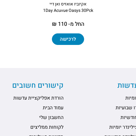
אקיוביו אואזיס ואן דיי
1Day Acuvue Oasys 30Pck
החל מ- 110 ₪
לרכישה
עדשות
קישורים חשובים
מיות
הורדת אפליקציית עדשות
 שבועיות
עמוד הבית
ודשיות
החשבון שלי
לינדר יומיות
לקוחות ממליצים