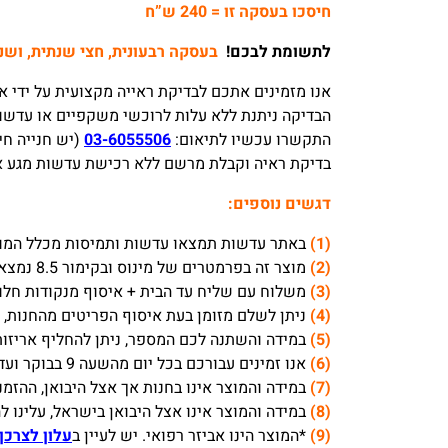
חיסכו בעסקה זו = 240 ש”ח
לתשומת לבכם!
בעסקה רבעונית, חצי שנתית, ושנתית 
אנו מזמינים אתכם לבדיקת ראייה מקצועית על ידי אופטו
הבדיקה ניתנת ללא עלות לרוכשי משקפיים או עדשות
התקשרו עכשיו לתיאום:
03-6055506
(יש חנייה חי
בדיקת ראיה וקבלת מרשם ללא רכישת עדשות מגע או משק
דגשים נוספים:
(1)
באתר עדשות תמצאו עדשות ותמיסות מכלל המותג
(2)
מוצר זה בפרמטרים של מינוס ובקימור 8.5 נמצאים כמעט תמיד במלאי בחנות, וניתן לבוא לאסוף מיידית לאחר ווידוא טלפוני במספר 03-6055506.
(3)
משלוח עם שליח עד הבית + איסוף מנקודות חלוקה לוקח בדרך כלל 1-3 ימי עסק
(4)
ניתן לשלם מזומן בעת איסוף הפריטים מהחנות, ה
(5)
במידה והשתנה לכם המספר, ניתן להחליף אריזות
(6)
אנו זמינים עבורכם בכל יום מהשעה 9 בבוקר ועד 18 אחה”צ, ובימי שישי עד השעה 13:30.
(7)
במידה והמוצר אינו בחנות אך אצל היבואן, ההזמנה תצא בעי
(8)
במידה והמוצר אינו אצל היבואן בישראל, עלינו להזמין 
(9)
*המוצר הינו אביזר רפואי. יש לעיין ב
עלון לצרכן