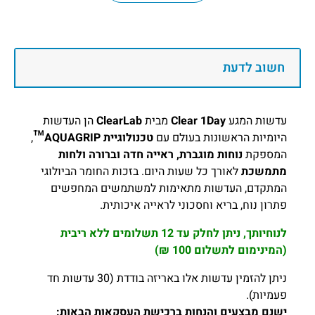
חשוב לדעת
עדשות המגע
Clear 1Day
מבית
ClearLab
הן העדשות
היומיות הראשונות בעולם עם
טכנולוגיית AQUAGRIP™
,
המספקת
נוחות מוגברת, ראייה חדה וברורה ולחות
מתמשכת
לאורך כל שעות היום. בזכות החומר הביולוגי
המתקדם, העדשות מתאימות למשתמשים המחפשים
פתרון נוח, בריא וחסכוני לראייה איכותית.
לנוחיותך, ניתן לחלק עד 12 תשלומים ללא ריבית
(המינימום לתשלום 100 ₪)
ניתן להזמין עדשות אלו באריזה בודדת (30 עדשות חד
פעמיות).
ישנם מבצעים והנחות ברכישת העסקאות הבאות: