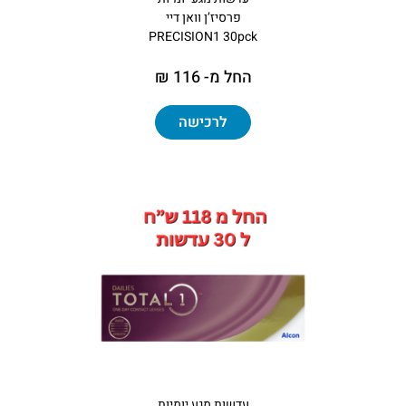
פרסיז’ן וואן דיי
PRECISION1 30pck
החל מ- 116 ₪
לרכישה
עדשות מגע יומיות