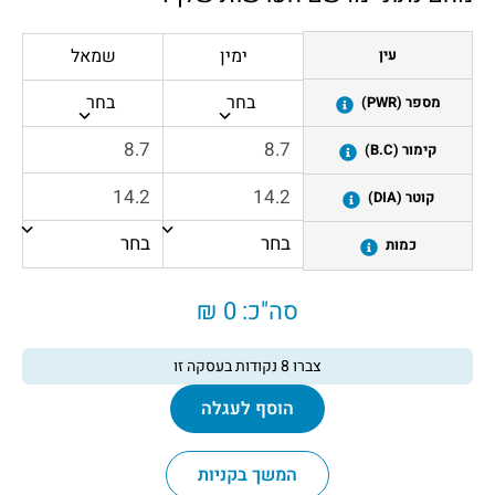
ימין
שמאל
עין
בחר
בחר
מספר (PWR)
קימור (B.C)
קוטר (DIA)
כמות
סה"כ:
0 ₪
צברו
8
נקודות בעסקה זו
הוסף לעגלה
המשך בקניות