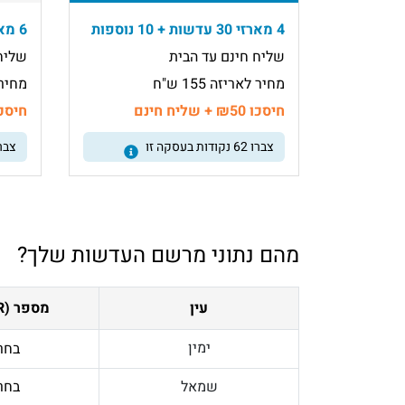
4 מארזי 30 עדשות + 10 נוספות
6 מארזי 30 עדשות + 10 נוספות
שליח חינם עד הבית
שליח 
מחיר לאריזה 155 ש"ח
מחיר משוק
חיסכו ₪50 + שליח חינם
חיסכו ₪50 + שלי
צברו
62
נקודות בעסקה זו
צבר
מהם נתוני מרשם העדשות שלך?
עין
מספר (PWR)
ימין
בחר
שמאל
בחר