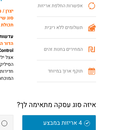
אפשרות החלפת אריזות
יצרן / 
סוג שי
תכולת 
תשלומים ללא ריבית
עדשות מגע יומ
הדור החד
המחירים בחנות זהים
Control
אצל ילד
הסיליקו
תוקף ארוך במיוחד
חדירות 
המוכחת של MiSight® לשליטה
איזה סוג עסקה מתאימה לך?
4 אריזות במבצע