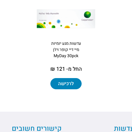
עדשות מגע יומיות
מיי דיי קופר ויז'ן
MyDay 30pck
החל מ- 121 ₪
לרכישה
עדשות
קישורים חשובים