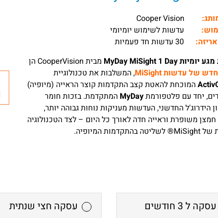
מותג:
Cooper Vision
מוש:
עדשות לשימוש יומיומי
אריזה:
30 עדשות חד פעמיות
יות MyDay MiSight 1 Day
מבית CooperVision הן
ש של עדשות MiSight
, המשלבות את טכנולוגיית
Activ
המוכחת להאטת קצב התקדמות קוצר הראייה (מיופיה)
ים, יחד עם פלטפורמת
MyDay
המתקדמת. בזכות חומר
ן הידרוג'ל החדשני, העדשות מעניקות נוחות גבוהה יותר,
חמצן משופרת וראייה חדה לאורך כל היום – לצד הטכנולוגיה
 בהתקדמות המיופיה.
עסקה ל 3 חודשים
עסקה חצי שנתית