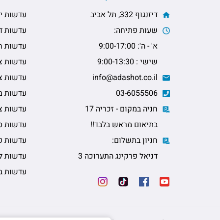
דיזנגוף 332, תל אביב
עדשות יו
שעות פתיחה:
עדשות דו
א' - ה': 9:00-17:00
עדשות ח
שישי : 9:00-13:30
עדשות צי
info@adashot.co.il
עדשות צי
03-6055506
עדשות מ
חניה במקום - זכריה 17
עדשות צב
בתיאום מראש בלבד!!
עדשות ס
חניון בתשלום:
עדשות פ
דניאל פרקינג התערוכה 3
עדשות ל
עדשות ב