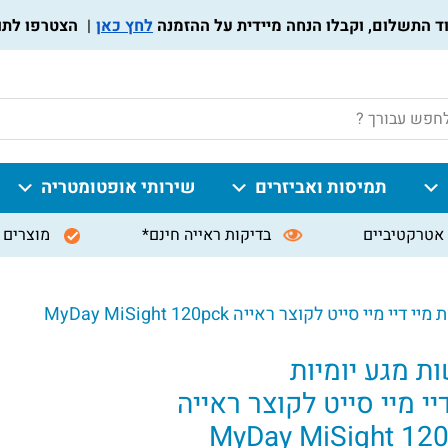
לחץ כאן
הצטרפו לתוכנית 
P
תמיסות ואביזרים
שירותי אופטומטריה
אטרקטיביים
בדיקות ראייה חינם*
מוצרים 
י מיי סייט לקוצר ראייה MyDay MiSight 120pck
ת מגע יומיות
יי מיי סייט לקוצר ראייה
MyDay MiSight 12