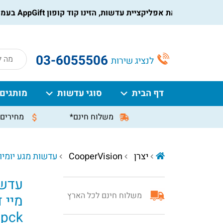
הורידו את אפליקציית עדשות, הזינו קוד קופון AppGift בעמוד התשלום, וקבלו הנחה מיידית על ההזמנה
roducts
03-6055506
לנציג שירות
search
דף הבית
סוגי עדשות
מותגים
משלוח חינם*
מחירים 
יצרן
CooperVision
עדשות מגע יומיות מיי די
עדשו
משלוח חינם לכל הארץ
מיי ד
0pck