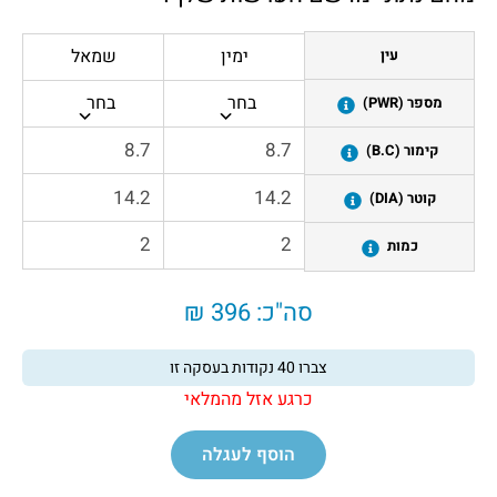
ימין
שמאל
עין
בחר
בחר
מספר (PWR)
קימור (B.C)
קוטר (DIA)
כמות
סה"כ:
396 ₪
צברו
40
נקודות בעסקה זו
כרגע אזל מהמלאי
הוסף לעגלה