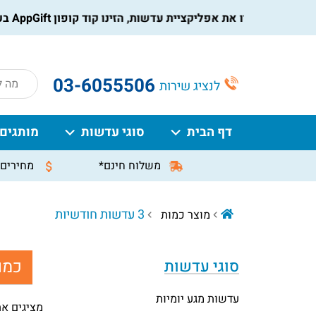
הורידו את אפליקציית עדשות, הזינו קוד קופון AppGift בעמוד התשלום, וקבלו הנחה מיידית על ההזמנה
roducts
03-6055506
לנציג שירות
search
דף הבית
סוגי עדשות
מותגים
משלוח חינם*
מחירים 
3 עדשות חודשיות
מוצר כמות
כמו
סוגי עדשות
עדשות מגע יומיות
מציגים את כל ⁦4⁩