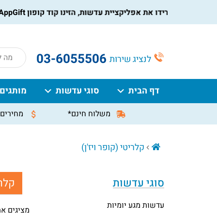
הורידו את אפליקציית עדשות, הזינו קוד קופון AppGift בעמוד התשלום, וקבלו הנחה מיידית על ההזמנה
roducts
03-6055506
לנציג שירות
search
דף הבית
סוגי עדשות
מותגים
משלוח חינם*
מחירים 
קלריטי (קופר ויז'ן)
סוגי עדשות
קלרי
עדשות מגע יומיות
מציגים את כל ⁦5⁩