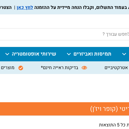
לחץ כאן
הצטרפו לת
P
תמיסות ואביזרים
שירותי אופטומטריה
אטרקטיביים
בדיקות ראייה חינם*
מוצרים 
טי (קופר ויז'ן)
 התוצאות