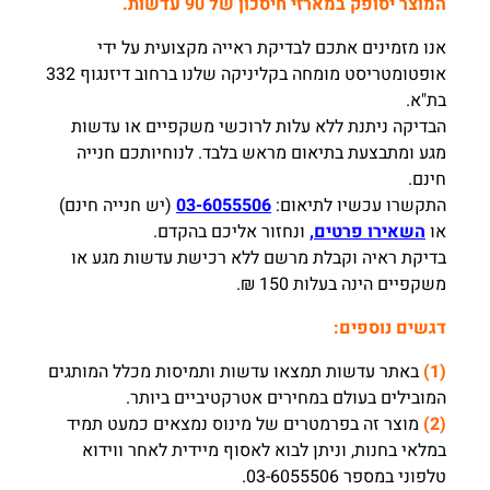
המוצר יסופק במארזי חיסכון של 90 עדשות.
אנו מזמינים אתכם לבדיקת ראייה מקצועית על ידי
אופטומטריסט מומחה בקליניקה שלנו ברחוב דיזנגוף 332
בת"א.
הבדיקה ניתנת ללא עלות לרוכשי משקפיים או עדשות
מגע ומתבצעת בתיאום מראש בלבד. לנוחיותכם חנייה
חינם.
התקשרו עכשיו לתיאום:
03-6055506
(יש חנייה חינם)
או
השאירו פרטים,
ונחזור אליכם בהקדם.
בדיקת ראיה וקבלת מרשם ללא רכישת עדשות מגע או
משקפיים הינה בעלות 150 ₪.
דגשים נוספים:
(1)
באתר עדשות תמצאו עדשות ותמיסות מכלל המותגים
המובילים בעולם במחירים אטרקטיביים ביותר.
(2)
מוצר זה בפרמטרים של מינוס נמצאים כמעט תמיד
במלאי בחנות, וניתן לבוא לאסוף מיידית לאחר ווידוא
טלפוני במספר 03-6055506.