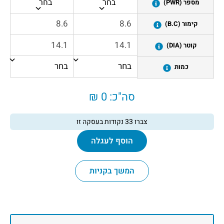
בחר
בחר
מספר (PWR)
קימור (B.C)
קוטר (DIA)
כמות
סה"כ:
0 ₪
צברו
33
נקודות בעסקה זו
הוסף לעגלה
המשך בקניות