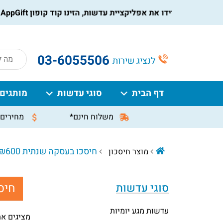
הורידו את אפליקציית עדשות, הזינו קוד קופון AppGift בעמוד התשלום, וקבלו הנחה מיידית על ההזמנה
roducts
03-6055506
לנציג שירות
search
דף הבית
סוגי עדשות
מותגים
משלוח חינם*
מחירים 
חיסכו בעסקה שנתית ₪600. ניתן לשלם עד 12 תשלומים ללא ריבית.
מוצר חיסכון
חיס
סוגי עדשות
עדשות מגע יומיות
מציגים את כל ⁦6⁩