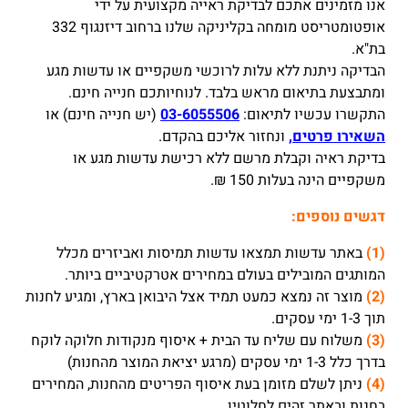
אנו מזמינים אתכם לבדיקת ראייה מקצועית על ידי
UV
אופטומטריסט מומחה בקליניקה שלנו ברחוב דיזנגוף 332
מתחברים
בת"א.
למשקפיים
הבדיקה ניתנת ללא עלות לרוכשי משקפיים או עדשות מגע
עם
ומתבצעת בתיאום מראש בלבד. לנוחיותכם חנייה חינם.
קליפ
התקשרו עכשיו לתיאום:
03-6055506
(יש חנייה חינם) או
(FK
השאירו פרטים,
ונחזור אליכם בהקדם.
23)
בדיקת ראיה וקבלת מרשם ללא רכישת עדשות מגע או
משקפיים הינה בעלות 150 ₪.
דגשים נוספים:
(1)
באתר עדשות תמצאו עדשות תמיסות ואביזרים מכלל
המותגים המובילים בעולם במחירים אטרקטיביים ביותר.
(2)
מוצר זה נמצא כמעט תמיד אצל היבואן בארץ, ומגיע לחנות
תוך 1-3 ימי עסקים.
(3)
משלוח עם שליח עד הבית + איסוף מנקודות חלוקה לוקח
בדרך כלל 1-3 ימי עסקים (מרגע יציאת המוצר מהחנות)
(4)
ניתן לשלם מזומן בעת איסוף הפריטים מהחנות, המחירים
בחנות ובאתר זהים לחלוטין.