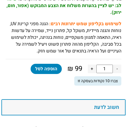
לב: יש לציין בהערות משלוח את הצבע המבוקש (אפור, חום,
ירוק).
לשימוש בקליפון שמש יתרונות רבים
:
הגנה מפני קרינת UV,
נוחות והגנה מיידית, משקל קל, פתרון נייד, שמירה על עדשות
ראיה, התאמה למגוון משקפיים, נוחות בנהיגה, יכולת לשימוש
בכל סביבה, הקליפון מהווה פתרון פשוט ויעיל לשמירה על
העיניים ועל הראיה בתנאים של אור שמש חזק.
₪
99
כמות
-
+
הוספה לסל
של
צברו
10
נקודות בעסקה זו
קליפון
שמש
למשקפי
ראייה
חשוב לדעת
להגנה
מפני
קרינת